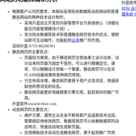
升蓝软
BPM 
根据客户公司的要求，本网站采用结合数据库动态网站和普通
理系统
静态网站的两种技术设计制作。
采用升蓝自主开发的内容管理平台为系统核心（详细功
能见内容管理模块介绍）。
充分结合数据库技术和普通静态网页技术的优点，使网
站即可互动操作，也能起到
业务
推广的作用。
深圳升蓝 0755-88290361
静态网页的主要优点：
页面较为美观，由于静态网页全部由美工设计出来，设
计出来的页面为固定不变的，可以进行精确定位，通
常，可以精确设计到每一个像素。静态网页可以包含
FLASH动画效果和各种网页特效。
只在布局合理，静态网页更易于用户点击浏览，快速获
取他所想浏览的信息。
静态网页能更好地被搜索引擎引用，起到良好的推广作
用。
升蓝软件www.hi-blue.com
动态网页的主要优点：
维护方便，通常企业总会不断有新产品或新技术出现，
需要相应地修改网页，数据库网页可以依赖数据库的动
态特点，快速自动地生成新页面。
应用模板技术自动生成静态网页，便于起到推广作用