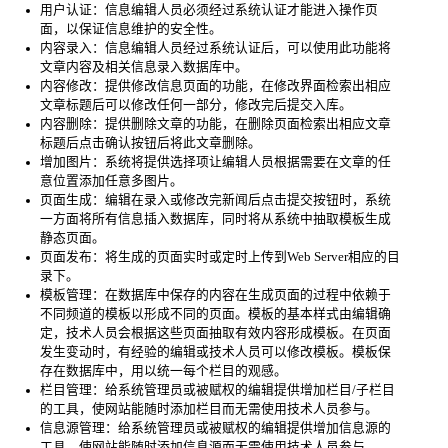
用户认证：信息编辑人员必须经过系统认证才能进入操作页
面，以保证信息维护的安全性。
内容录入：信息编辑人员经过系统认证后，可以使用此功能将
文章内容及相关信息录入数据库中。
内容修改：提供修改信息页面的功能，在修改界面检索出相应
文章标题后可以修改任何一部分，修改完后提交入库。
内容删除：提供删除文章的功能，在删除页面检索出相应文章
标题后点击确认按钮后将此文章删除。
增加图片：系统将提供选择项让编辑人员根据需要在文章的任
意位置添加任意多图片。
页面生成：编辑在录入或修改完新闻后点击提交按钮时，系统
一方面将所有信息插入数据库，同时将从系统中抽取模板生成
静态页面。
页面发布：将生成的页面实时或定时上传到Web Server相应的目
录下。
模板管理：在数据库中保存的内容在生成页面的过程中依赖于
不同频道的模板以形成不同的页面。模板的基本样式由编辑确
定，技术人员会根据这些页面抽取有效内容形成模板。在页面
发生变动时，有经验的编辑或技术人员可以修改模板。模板保
存在数据库中，用以统一每个栏目的观感。
栏目管理：给系统管理员或被赋权的编辑提供增加栏目/子栏目
的工具，使网站能随时添加栏目而无需使用技术人员参与。
信息源管理：给系统管理员或被赋权的编辑提供增加信息源的
工具，使网站能随时添加信息源而无需使用技术人员参与。