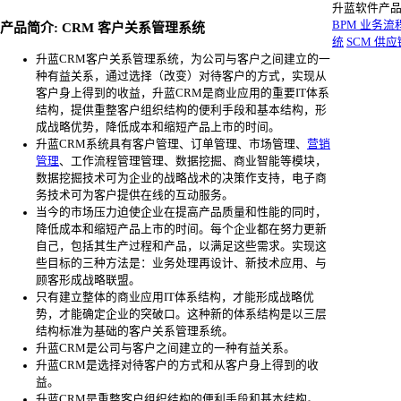
升蓝软件产
BPM 业务
产品简介: CRM 客户关系管理系统
统
SCM 供
升蓝CRM客户关系管理系统，为公司与客户之间建立的一
种有益关系，通过选择（改变）对待客户的方式，实现从
客户身上得到的收益，升蓝CRM是商业应用的重要IT体系
结构，提供重整客户组织结构的便利手段和基本结构，形
成战略优势，降低成本和缩短产品上市的时间。
升蓝CRM系统具有客户管理、订单管理、市场管理、
营销
管理
、工作流程管理管理、数据挖掘、商业智能等模块，
数据挖掘技术可为企业的战略战术的决策作支持，电子商
务技术可为客户提供在线的互动服务。
当今的市场压力迫使企业在提高产品质量和性能的同时，
降低成本和缩短产品上市的时间。每个企业都在努力更新
自己，包括其生产过程和产品，以满足这些需求。实现这
些目标的三种方法是：业务处理再设计、新技术应用、与
顾客形成战略联盟。
只有建立整体的商业应用IT体系结构，才能形成战略优
势，才能确定企业的突破口。这种新的体系结构是以三层
结构标准为基础的客户关系管理系统。
升蓝CRM是公司与客户之间建立的一种有益关系。
升蓝CRM是选择对待客户的方式和从客户身上得到的收
益。
升蓝CRM是重整客户组织结构的便利手段和基本结构。