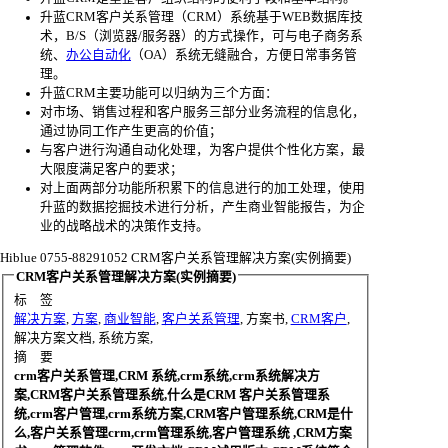
升蓝CRM客户关系管理（CRM）系统基于WEB数据库技
术，B/S（浏览器/服务器）的方式操作，可与电子商务系
统、
办公自动化
（OA）系统无缝融合，方便日常事务管
理。
升蓝CRM主要功能可以归纳为三个方面：
对市场、销售过程和客户服务三部分业务流程的信息化，
通过协同工作产生更高的价值；
与客户进行沟通自动化处理，为客户提供个性化方案，最
大限度满足客户的要求；
对上面两部分功能所积累下的信息进行的加工处理，使用
升蓝的数据挖掘技术进行分析，产生商业智能报告，为企
业的战略战术的决策作支持。
Hiblue 0755-88291052
CRM客户关系管理解决方案(实例摘要)
CRM客户关系管理解决方案(实例摘要)
标 签
解决方案
,
方案
,
商业智能
,
客户关系管理
, 方案书,
CRM客户
,
解决方案文档, 系统方案,
摘 要
crm客户关系管理,CRM 系统,crm系统,crm系统解决方
案,CRM客户关系管理系统,什么是CRM 客户关系管理系
统,crm客户管理,crm系统方案,CRM客户管理系统,CRM是什
么,客户关系管理crm,crm管理系统,客户管理系统 ,CRM方案