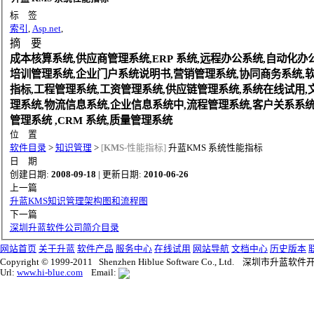
标 签
索引
,
Asp.net
,
摘 要
成本核算系统,供应商管理系统,ERP 系统,远程办公系统,自动化办
培训管理系统,企业门户系统说明书,营销管理系统,协同商务系统,
指标,工程管理系统,工资管理系统,供应链管理系统,系统在线试用,
理系统,物流信息系统,企业信息系统中,流程管理系统,客户关系系统
管理系统 ,CRM 系统,质量管理系统
位 置
软件目录
>
知识管理
>
[
KMS
-性能指标]
升蓝KMS 系统性能指标
日 期
创建日期:
2008-09-18
| 更新日期:
2010-06-26
上一篇
升蓝KMS知识管理架构图和流程图
下一篇
深圳升蓝软件公司简介目录
网站首页
关于升蓝
软件产品
服务中心
在线试用
网站导航
文档中心
历史版本
Copyright © 1999-2011 Shenzhen Hiblue Software Co., Ltd. 深圳市
Url:
www.hi-blue.com
Email: