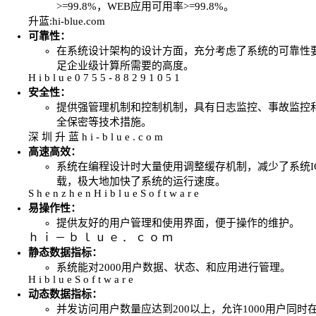
>=99.8%，WEB应用可用率>=99.8%。
升蓝:hi-blue.com
可靠性：
在系统设计架构的设计方面，充分考虑了系统的可靠性
足企业级计算所需要的高度。
H i b l u e 0 7 5 5 - 8 8 2 9 1 0 5 1
安全性：
提供强管理机制和控制机制，具有日志监控、事故监控
全保密等技术措施。
深 圳 升 蓝 h i - b l u e . c o m
高速高效：
系统在编程设计时大量使用调整缓存机制，减少了系统I
载，极大地加快了系统的运行速度。
S h e n z h e n H i b l u e S o f t w a r e
易操作性：
提供友好的用户管理和使用界面，便于操作的维护。
ｈ ｉ － ｂ ｌ ｕ ｅ ． ｃ ｏ ｍ
静态数据指标：
系统能对2000用户数据、状态、和应用进行管理。
H i b l u e S o f t w a r e
动态数据指标：
并发访问用户数量应达到200以上，允许1000用户同时