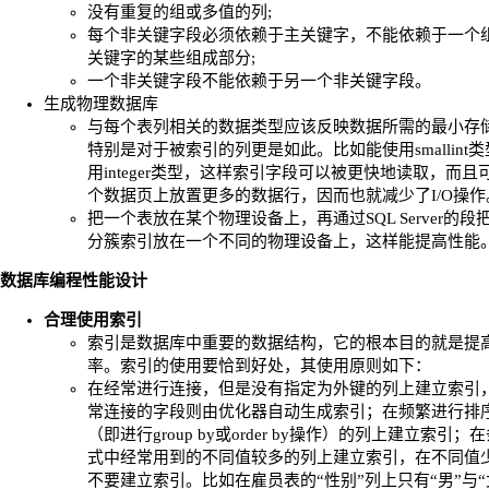
没有重复的组或多值的列;
每个非关键字段必须依赖于主关键字，不能依赖于一个
关键字的某些组成部分;
一个非关键字段不能依赖于另一个非关键字段。
生成物理数据库
与每个表列相关的数据类型应该反映数据所需的最小存
特别是对于被索引的列更是如此。比如能使用smallint
用integer类型，这样索引字段可以被更快地读取，而且
个数据页上放置更多的数据行，因而也就减少了I/O操作
把一个表放在某个物理设备上，再通过SQL Server的段
分簇索引放在一个不同的物理设备上，这样能提高性能
数据库编程性能设计
合理使用索引
索引是数据库中重要的数据结构，它的根本目的就是提
率。索引的使用要恰到好处，其使用原则如下：
在经常进行连接，但是没有指定为外键的列上建立索引
常连接的字段则由优化器自动生成索引；在频繁进行排
（即进行group by或order by操作）的列上建立索引；
式中经常用到的不同值较多的列上建立索引，在不同值
不要建立索引。比如在雇员表的“性别”列上只有“男”与“