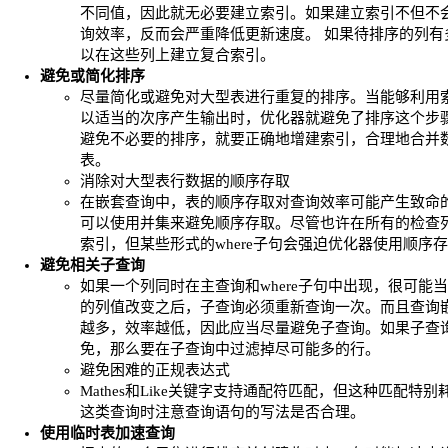
不同值，因此就无必要建立索引。如果建立索引不但不
询效率，反而会严重降低更新速度。 如果待排序的列有
以在这些列上建立复合索引。
避免或简化排序
尽量简化或避免对大型表进行重复的排序。当能够利用
以适当的次序产生输出时，优化器就避免了排序这个步
避免不必要的排序，就要正确地增建索引，合理地合并
表。
消除对大型表行数据的顺序存取
在嵌套查询中，表的顺序存取对查询效率可能产生致命
可以使用并集来避免顺序存取。尽管也许在所有的检查
索引，但某些形式的where子句会强迫优化器使用顺序
避免相关子查询
如果一个列同时在主查询和where子句中出现，很可能
的列值改变之后，子查询必须重新查询一次。而且查询
越多，效率越低，因此应当尽量避免子查询。如果子查
免，那么要在子查询中过滤掉尽可能多的行。
避免困难的正规表达式
Mathes和Like关键字支持通配符匹配，但这种匹配特别
这类查询时注意查询语句的写法是否合理。
使用临时表加速查询